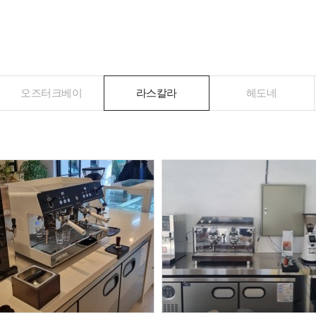
오즈터크베이
라스칼라
헤도네