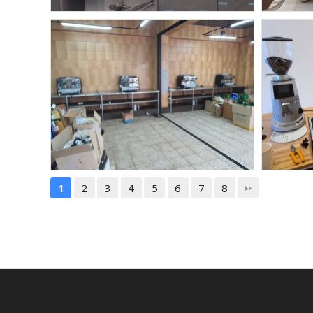
라스칼라
카르멘evo2구패키지
카
2
3
4
5
6
7
8
1
라스칼라
카르멘 2구 패키지 4대
카