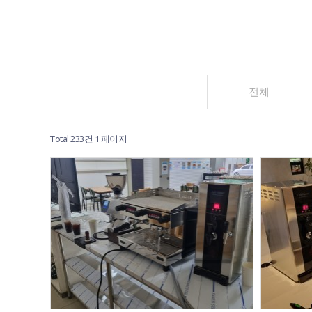
전체
Total 233건
1 페이지