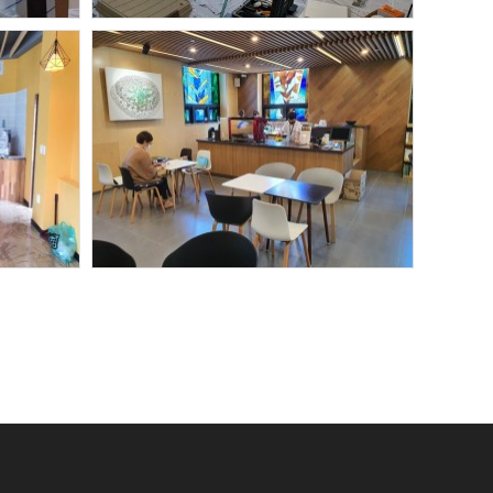
라스칼라
키지
노르마2구 EVO패키지
라스칼라
키지
대전 - 토스카EVO 패키지