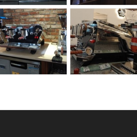
헤도네
헤도네
 대청호 카페초이스 -
세종 VALENCIA - 
네 월리 포화(2그룹) /
트리톤 포화3구 /
허니그라인더
허니그라인더
헤도네
헤도네
여수 파란카페-헤도
독수리다방 - 헤도네 2구
(트리톤)포화 / 헤
(월리)포화
허니그라인더