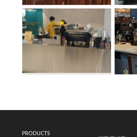
헤도네
대전
대전 카페인더비 - 헤도네
헤도
트리톤(3구) 포화
헤도네
서울 신사동 커피랩 -
신촌 
헤도네2구(월리)포화
PRODUCTS