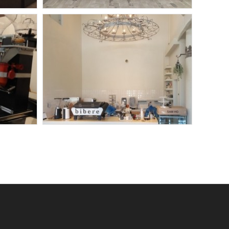
헤도네
헤도네
대전 대청호 글레버 - 헤도네
포화2구 / 헤도네허니그라인더
헤도네
네3구
포천 비브레카페 - 헤도네3구
도네
(트리톤)포화