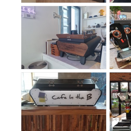
헤도네
거창-헤도네포화
헤
.
헤도네
헤
포화 2구 패키지
.