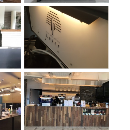
헤도네
룹
보령 헤도네 포화 설치
보령 헤도네 포화 설치완료
헤도네
대치동 카페 레이어 프로젝트 -
헤도네 월리 포화