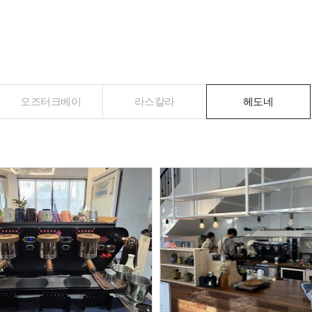
오즈터크베이
라스칼라
헤도네