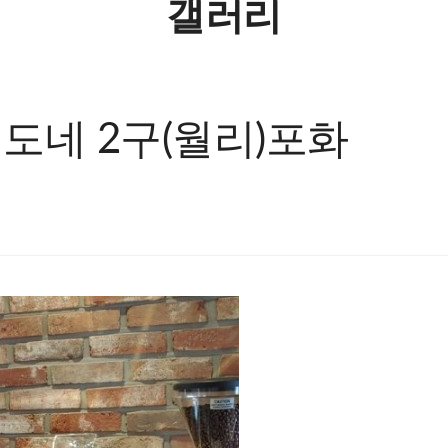
갤러리
헤도네 2구(월리)포화