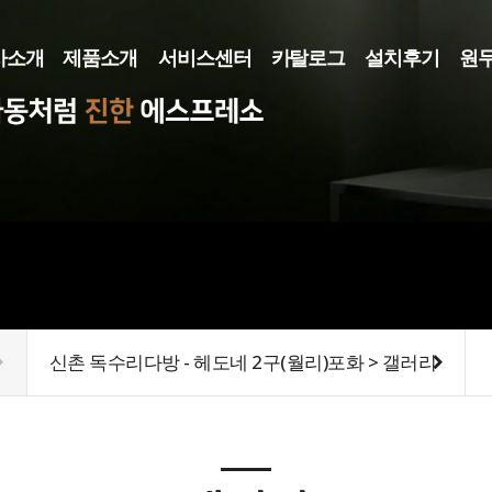
사소개
제품소개
서비스센터
카탈로그
설치후기
원
사소개
커피머신
카탈로그
로스터기
메뉴얼
그라인더
렌탈/리스
기타장비
신촌 독수리다방 - 헤도네 2구(월리)포화 > 갤러리