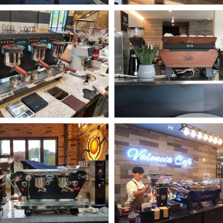
헤도네
헤도네
도네포화3그룹패키지
헤도네 포화3그
헤도네
헤도네
도네 트리톤 포화 /
샤를몽탁
허니그라인더