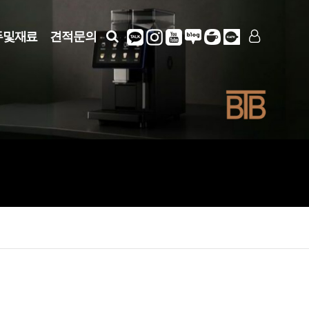
두및재료
견적문의
LOG IN
SIGN UP