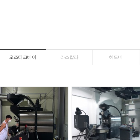
오즈터크베이
라스칼라
헤도네