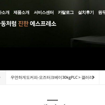
사소개
제품소개
서비스센터
카탈로그
설치후기
원
사소개
커피머신
카탈로그
로스터기
메뉴얼
그라인더
렌탈/리스
기타장비
우연하게도커피-오즈터크베이30kgPLC > 갤러리