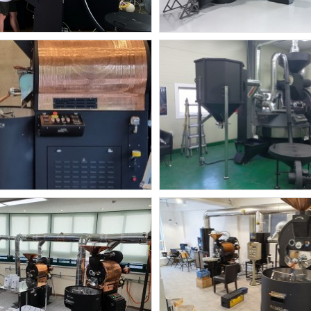
오즈터크베이
오즈터크베이
우연하게도커피-
스템커피- 오즈터크베이
즈터크베이30kgPLC
.
오즈터크베이
오즈터크베이
문정동 1.5kg 설치완료
OKS-60
동에 오즈터크베이 1.5kg 설치해
...
드렸어요