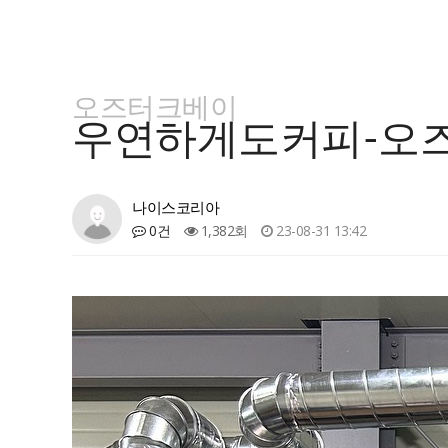
오즈터크베이
우연하게도커피-오즈터
나이스코리아
0건
1,382회
23-08-31 13:42