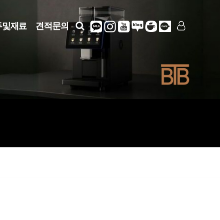
두및재료
견적문의
LOG IN
SIGN UP