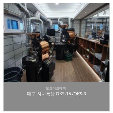
오즈터크베이
대구 하나통상 OKS-15 /OKS-3