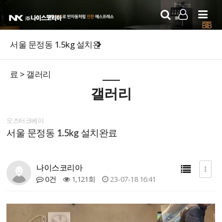
LOG IN
SIGN UP
서울 문정동 1.5kg 설치완
료 > 갤러리
갤러리
오즈터크베이
서울 문정동 1.5kg 설치완료
나이스코리아
0건
1,121회
23-07-18 16:41