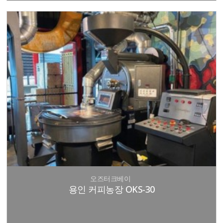
오즈터크베이
용인 커피농장 OKS-30