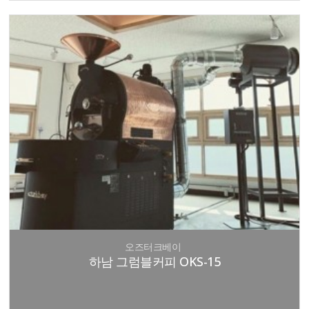
오즈터크베이
하남 그럼블커피 OKS-15