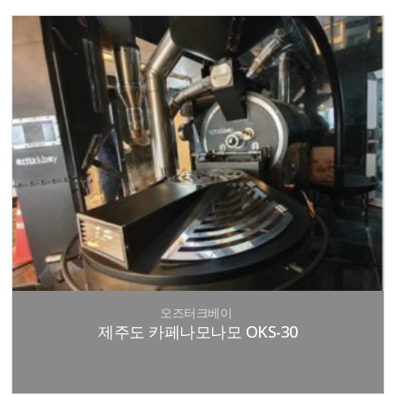
오즈터크베이
제주도 카페나모나모 OKS-30