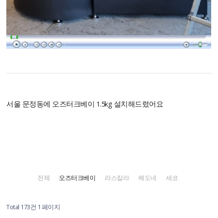
서울 문정동에 오즈터크베이 1.5kg 설치해드렸어요
전체
오즈터크베이
라스칼라
헤도네
세코
Total 173건
1 페이지