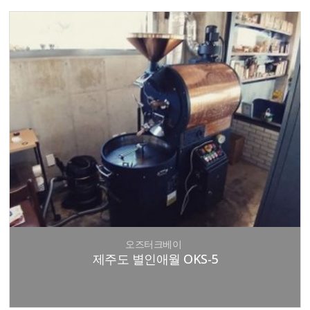
오즈터크베이
제주도 별인애월 OKS-5