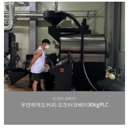
오즈터크베이
우연하게도커피-오즈터크베이30kgPLC