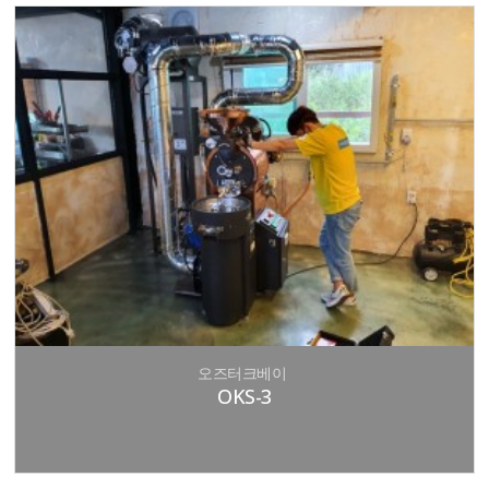
오즈터크베이
OKS-3