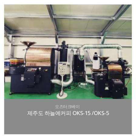
오즈터크베이
제주도 하늘에커피 OKS-15 /OKS-5