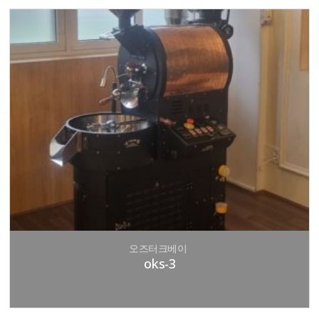
오즈터크베이
oks-3