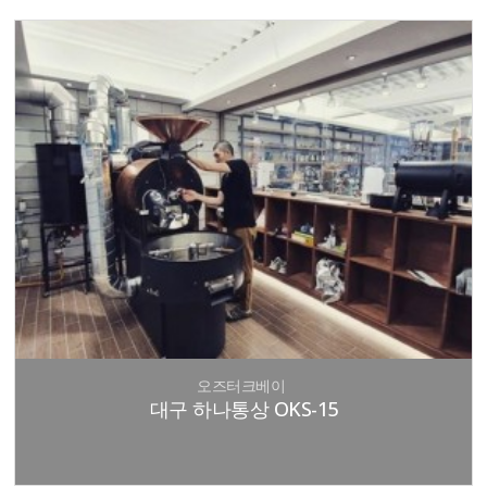
오즈터크베이
대구 하나통상 OKS-15