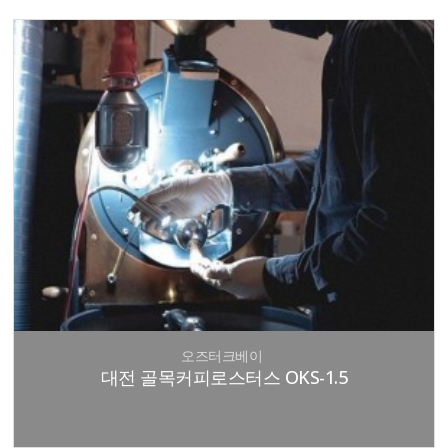
오즈터크베이
대전 골목커피로스터스 OKS-1.5