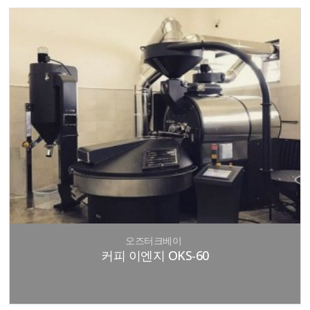
오즈터크베이
커피 이엔지 OKS-60