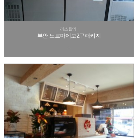
라스칼라
부안 노르마에보2구패키지
.