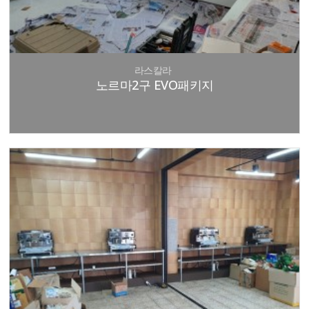
라스칼라
노르마2구 EVO패키지