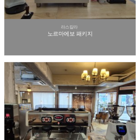
라스칼라
노르마에보 패키지