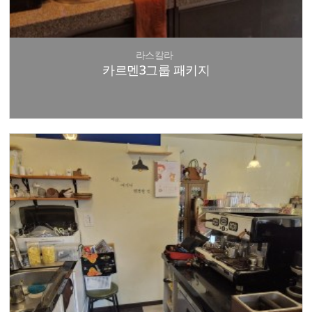
라스칼라
카르멘3그룹 패키지