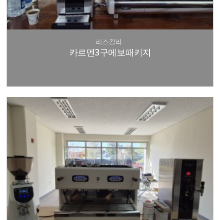
라스칼라
카르멘3구에보패키지