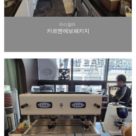
라스칼라
카르멘에보패키지