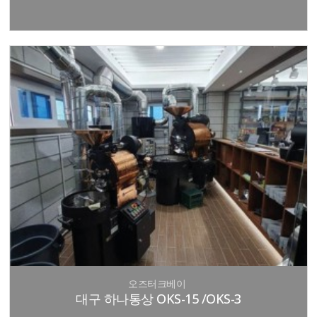
오즈터크베이
대구 하나통상 OKS-15 /OKS-3