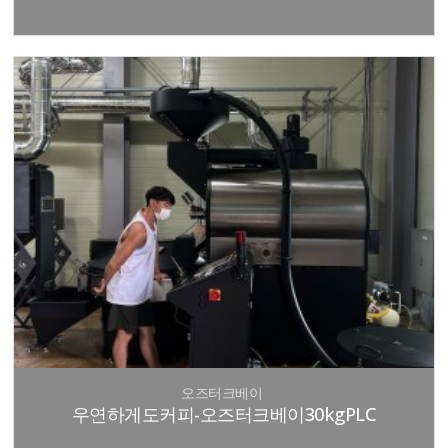
오즈터크베이
우연하게도커피-오즈터크베이30kgPLC