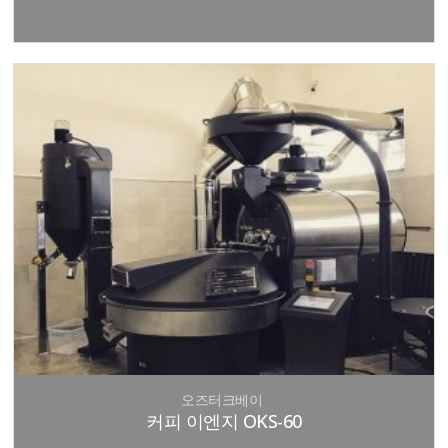
오즈터크베이
커피 이엔지 OKS-60