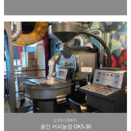
오즈터크베이
용인 커피농장 OKS-30