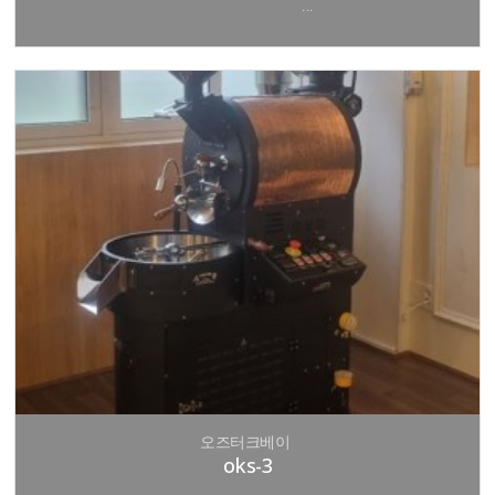
...
오즈터크베이
oks-3