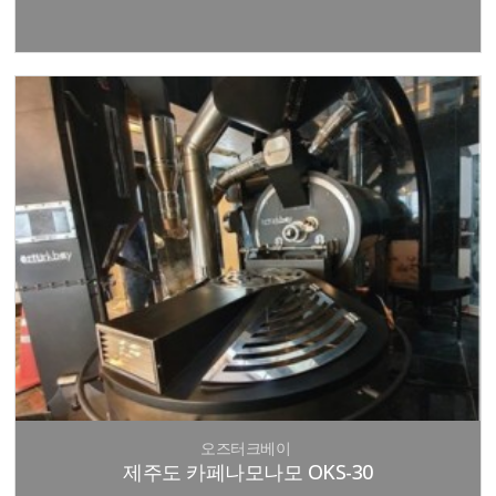
오즈터크베이
제주도 카페나모나모 OKS-30