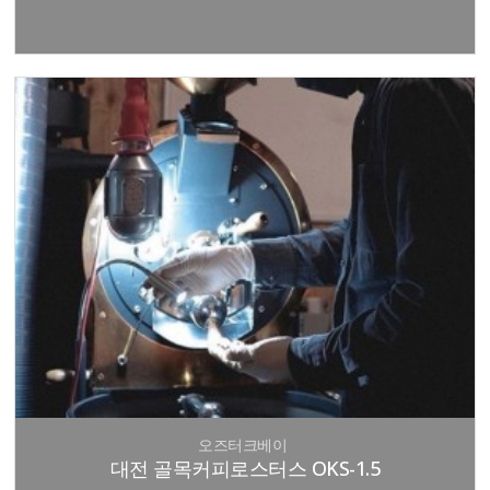
오즈터크베이
대전 골목커피로스터스 OKS-1.5