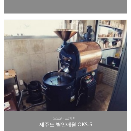
오즈터크베이
제주도 별인애월 OKS-5