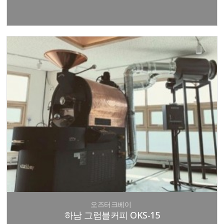
오즈터크베이
하남 그럼블커피 OKS-15