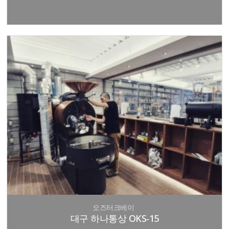
오즈터크베이
대구 하나통상 OKS-15