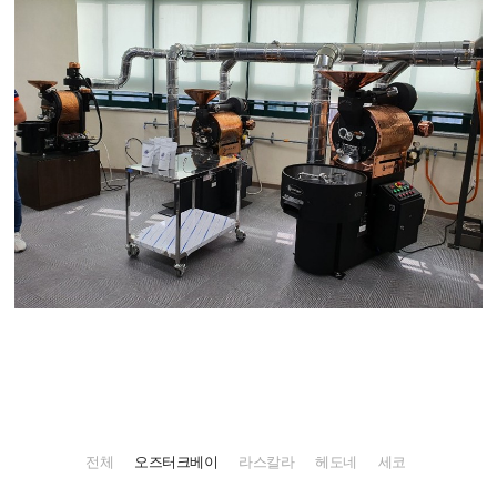
전체
오즈터크베이
라스칼라
헤도네
세코