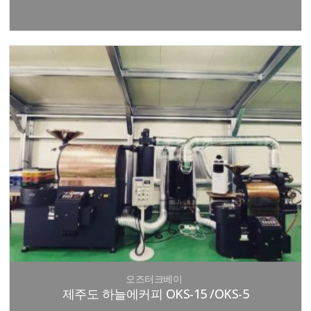
오즈터크베이
제주도 하늘에커피 OKS-15 /OKS-5