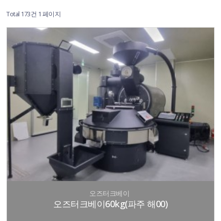
Total 173건
1 페이지
오즈터크베이
오즈터크베이60kg(파주 해00)