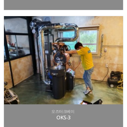
오즈터크베이
OKS-3