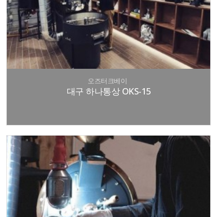
오즈터크베이
대구 하나통상 OKS-15