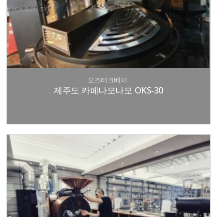
오즈터크베이
제주도 카페나모나모 OKS-30