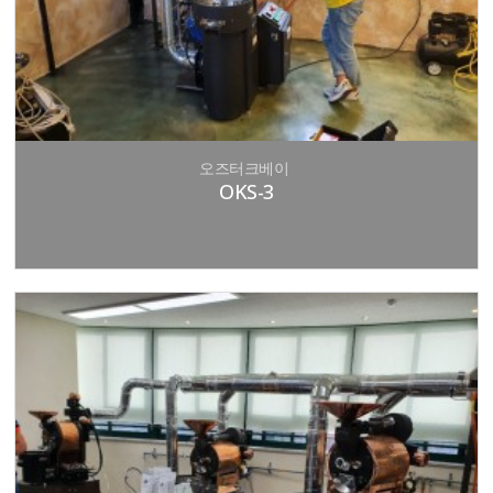
오즈터크베이
OKS-3