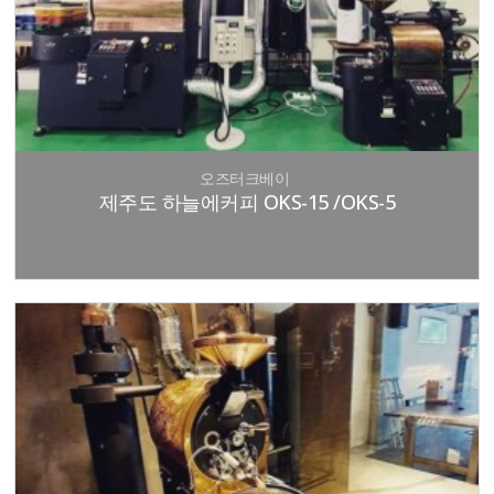
오즈터크베이
제주도 하늘에커피 OKS-15 /OKS-5