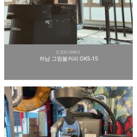
오즈터크베이
하남 그럼블커피 OKS-15