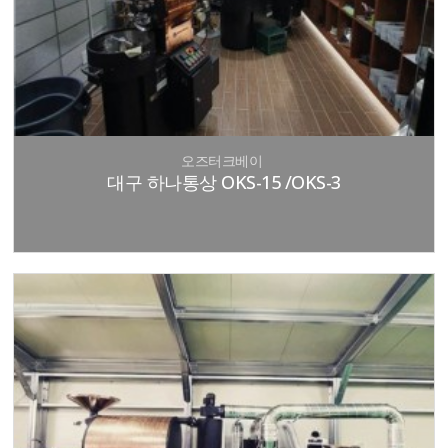
오즈터크베이
대구 하나통상 OKS-15 /OKS-3