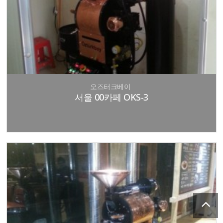
오즈터크베이
서울 00카페 OKS-3