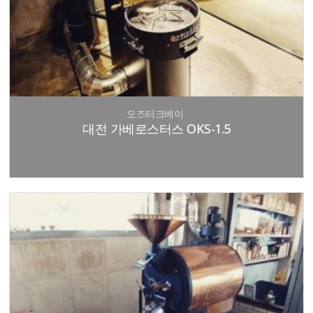
오즈터크베이
대전 가베로스터스 OKS-1.5