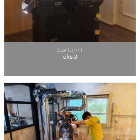
오즈터크베이
oks-3