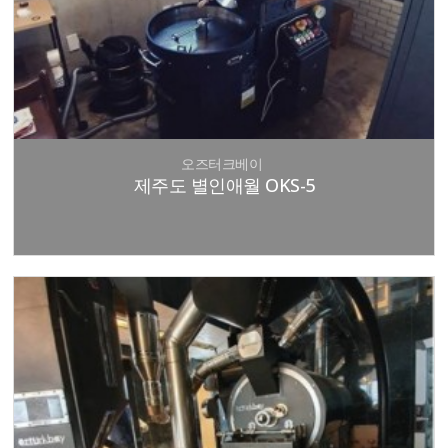
오즈터크베이
제주도 별인애월 OKS-5