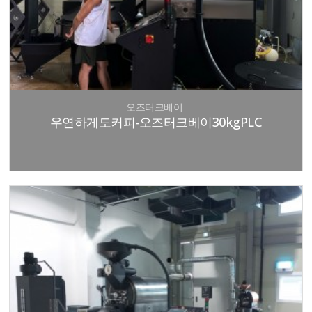
오즈터크베이
우연하게도커피-오즈터크베이30kgPLC