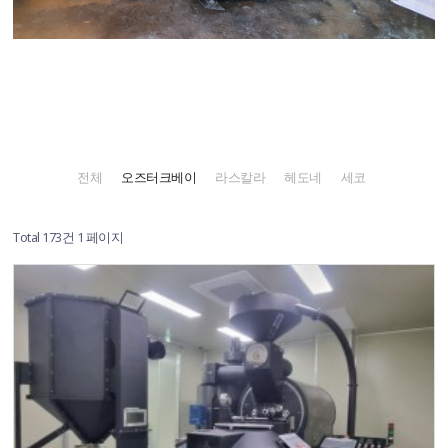
전체
오즈터크베이
라스칼라
헤도네
세코
Total 173건
1 페이지