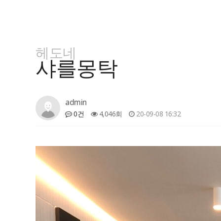
헤도네
샤를몽탁
admin
0건
4,046회
20-09-08 16:32