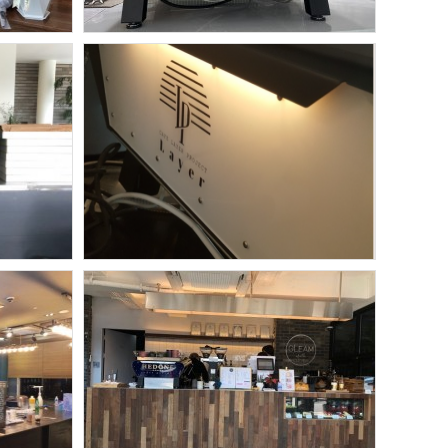
헤도네
룹
보령 헤도네 포화 설치
보령 헤도네 포화 설치완료
헤도네
대치동 카페 레이어 프로젝트 -
헤도네 월리 포화