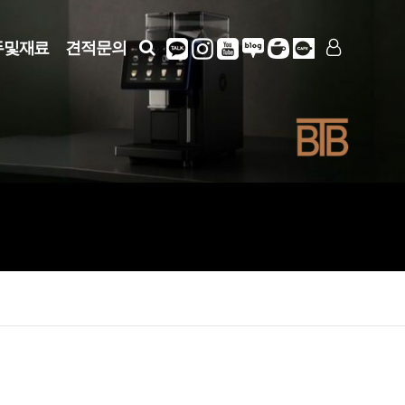
두및재료
견적문의
LOG IN
SIGN UP