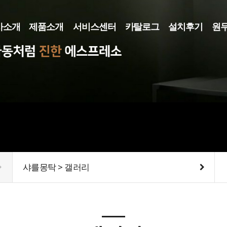
사소개
제품소개
서비스센터
카탈로그
설치후기
원
사소개
커피머신
카탈로그
로스터기
메뉴얼
그라인더
렌탈/리스
기타장비
샤를몽탁 > 갤러리