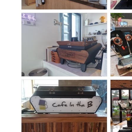
헤도네
거창-헤도네포화
헤
.
헤도네
헤
포화 2구 패키지
.