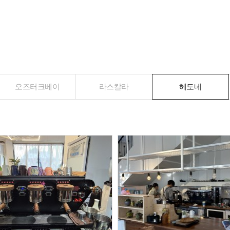
오즈터크베이
라스칼라
헤도네