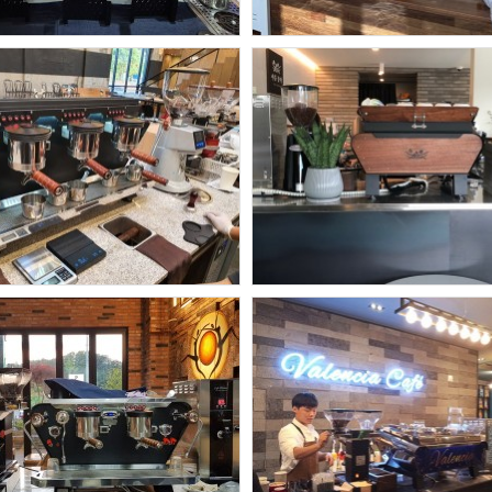
헤도네
헤도네
도네포화3그룹패키지
헤도네 포화3그
헤도네
헤도네
도네 트리톤 포화 /
샤를몽탁
허니그라인더