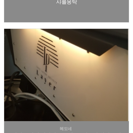
샤를몽탁
헤도네