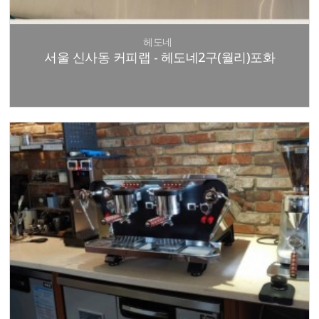
헤도네
서울 신사동 커피랩 - 헤도네2구(월리)포화