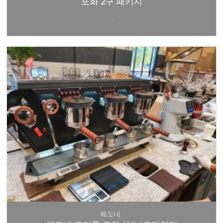
포화 2구 패키지
.
헤도네