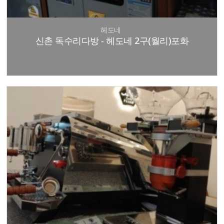
헤도네
신촌 독수리다방 - 헤도네 2구(월리)포화