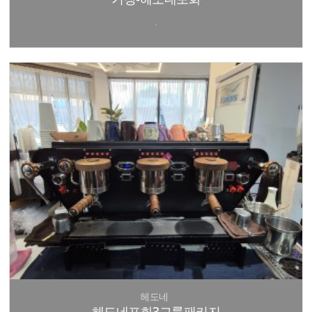
.
헤도네
헤도네포화3그룹패키지