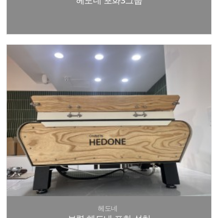
헤도네 포화3그룹
헤도네