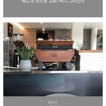
헤도네 트리톤 포화 /허니그라인더
헤도네