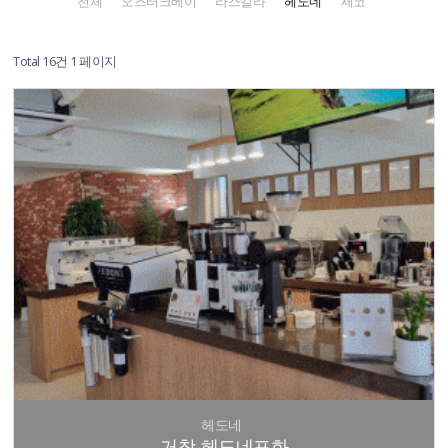
전체
오즈터크베이
라스칼라
헤도네
세코
Total 16건
1 페이지
헤도네
거창-헤도네포화