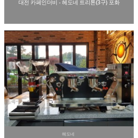
대전 카페인더비 - 헤도네 트리톤(3구) 포화
헤도네