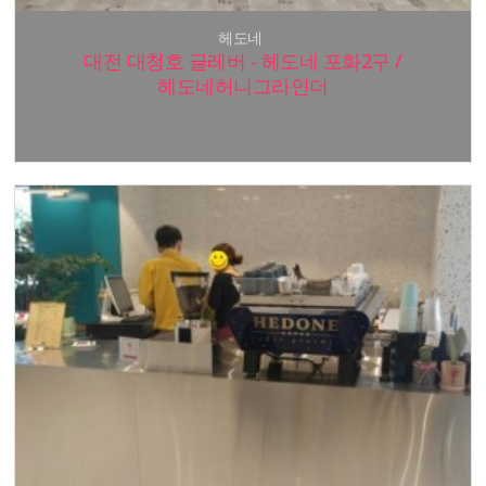
헤도네
대전 대청호 글레버 - 헤도네 포화2구 /
헤도네허니그라인더