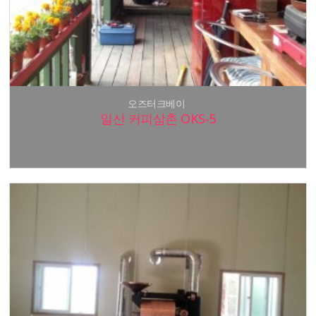
오즈터크베이
일산 커피삼촌 OKS-5