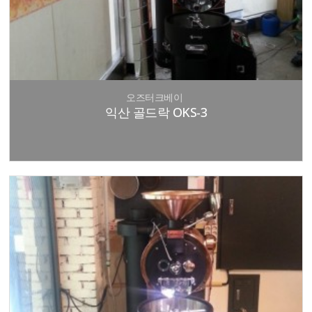
오즈터크베이
익산 골드락 OKS-3