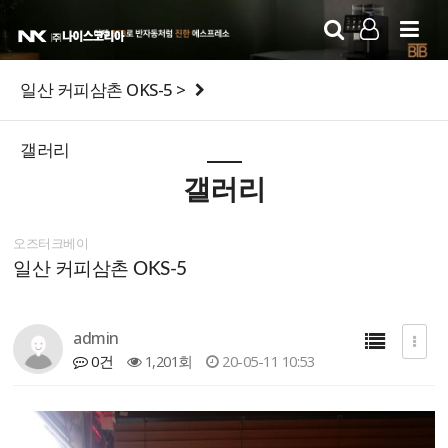
LOG IN
SIGN UP
일산 커피삼촌 OKS-5 >
갤러리
갤러리
오즈터크베이
일산 커피삼촌 OKS-5
admin
0건
1,201회
20-05-11 10:53