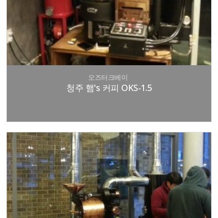
오즈터크베이
청주 햄's 커피 OKS-1.5