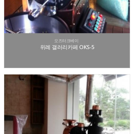
오즈터크베이
위례 갤러리카페 OKS-5