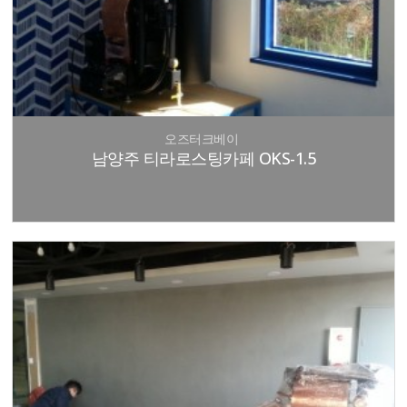
오즈터크베이
남양주 티라로스팅카페 OKS-1.5