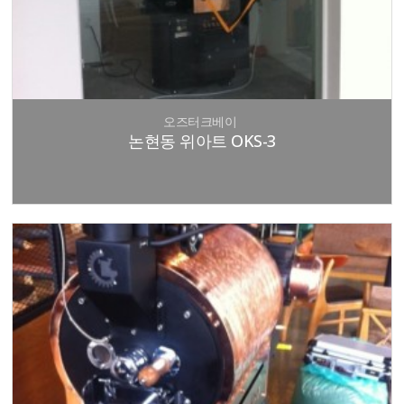
오즈터크베이
논현동 위아트 OKS-3