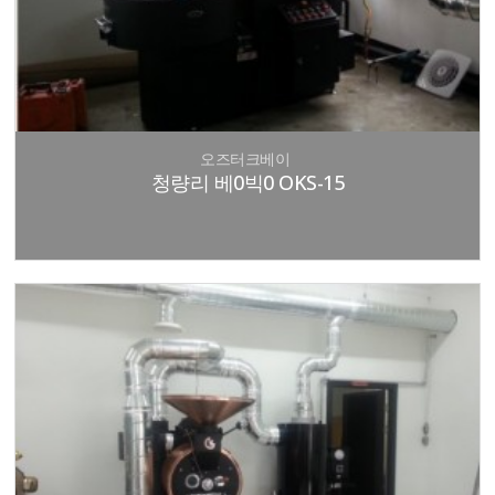
오즈터크베이
청량리 베0빅0 OKS-15