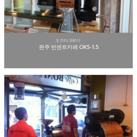
오즈터크베이
완주 빈센트카페 OKS-1.5