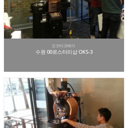
오즈터크베이
수원 00로스터리샵 OKS-3