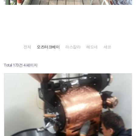
전체
오즈터크베이
라스칼라
헤도네
세코
Total 173건
4 페이지