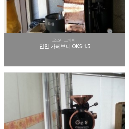
오즈터크베이
인천 카페보니 OKS-1.5