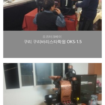
오즈터크베이
구리 구리바리스타학원 OKS-1.5