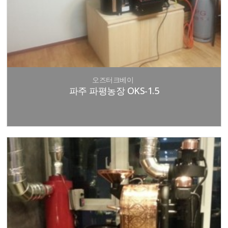
오즈터크베이
파주 파평농장 OKS-1.5