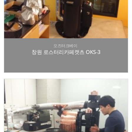
오즈터크베이
창원 로스터리카페캣츠 OKS-3