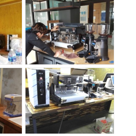
라스칼라
대전 아름다운복지관 -
스칼라
라스칼라 토스카2구EVO
지
패키지
라스칼라
 -
송파 강남수병원점 카페Y-
패키지
라스칼라 카르멘2구 패키지