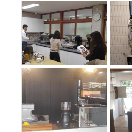
라스칼라
밀양 카페아띠랑에- 라스칼라
제
노르마2구 패키지
카
라스칼라
삼남중학교 - 라스칼라
남원
카르멘2구 패키지 2대