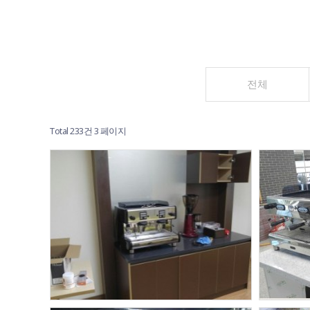
전체
Total 233건
3 페이지