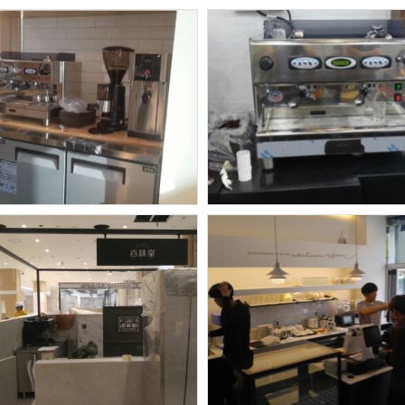
라스칼라
라스칼라
동 안군카페 - 라스칼라
의정부 팜스커피 - 라
르멘2구에보 패키지
노르마2구에보 패
라스칼라
라스칼라
 노인복지관 - 라스칼라
대전 탑후레쉬커피 - 
노르마 2구 패키지
노르마 2구EVO 패