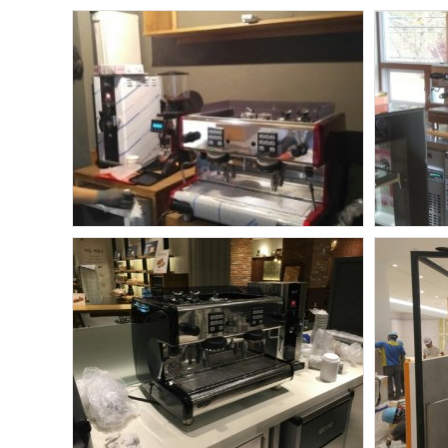
라스칼라
대구00카페 - 라스칼라
중리
노르마2구 패키지
카
라스칼라
대전 행복한카페 - 라스칼라
홍천
카르멘2구 패키지